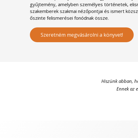
gyűjtemény, amelyben személyes történetek, eli
szakemberek szakmai nézőpontjai és ismert közsz
őszinte felismerései fonódnak össze.
Szeretném megvásárolni a könyvet!
Hiszünk abban, ho
Ennek az e