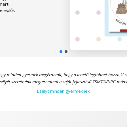
smert
ereplők
gy minden gyermek megérdemli, hogy a lehető legtöbbet hozza ki sa
sélyét szeretnénk megteremteni a saját fejlesztésű TSMT®/HRG
módsz
Esélyt minden gyermeknek!