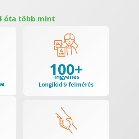
4 óta több mint
100+
ingyenes
se
Longikid® felmérés