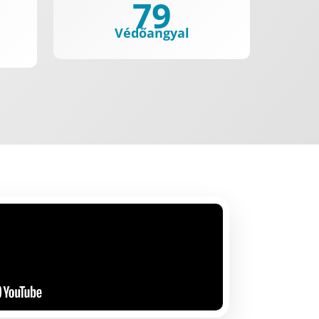
79
Védőangyal