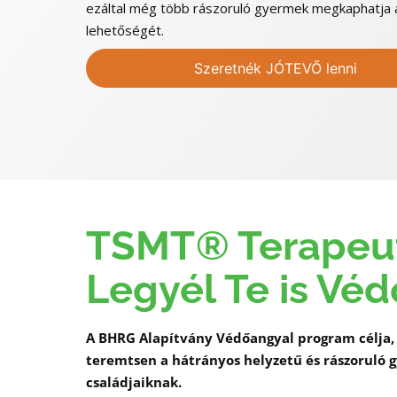
ezáltal még több rászoruló gyermek megkaphatja a
lehetőségét.
Szeretnék JÓTEVŐ lenni
TSMT
®
Terapeu
Legyél Te is Vé
A BHRG Alapítvány Védőangyal program célja, 
teremtsen a hátrányos helyzetű és rászoruló
családjaiknak.