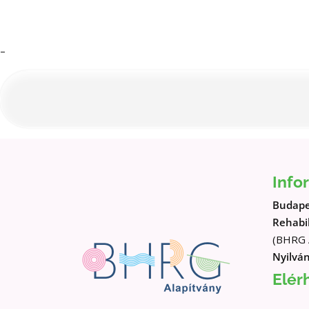
–
Info
Budapes
Rehabil
(BHRG A
Nyilván
Elér