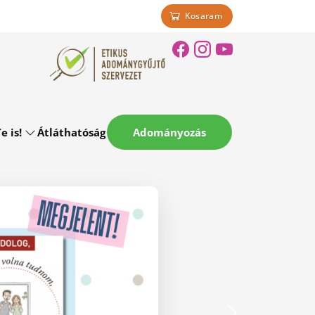
Kosaram
e is!
Átláthatóság
Adományozás