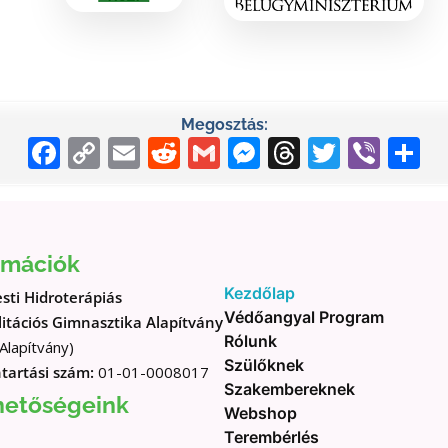
Megosztás:
Facebook
Copy
Email
Reddit
Gmail
Messenger
Threads
Twitter
Vibe
O
Link
m
rmációk
Kezdőlap
ti Hidroterápiás
Védőangyal Program
itációs Gimnasztika Alapítvány
Rólunk
lapítvány)
Szülőknek
tartási szám:
01-01-0008017
Szakembereknek
hetőségeink
Webshop
Terembérlés