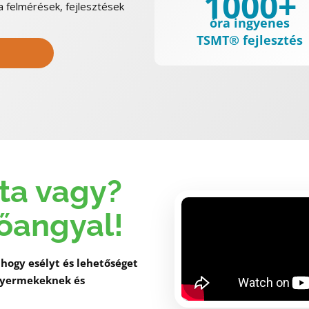
1000+
 felmérések, fejlesztések
óra ingyenes
TSMT® fejlesztés
ta vagy?
dőangyal!
hogy esélyt és lehetőséget
 gyermekeknek és