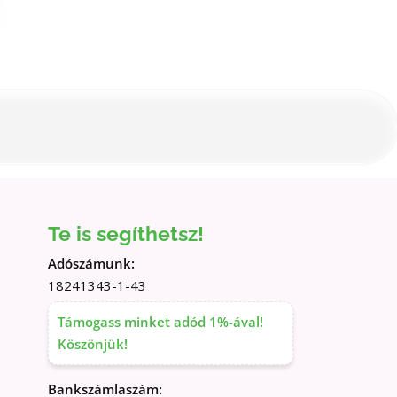
r
ssza
eg
Te is segíthetsz!
Adószámunk:
18241343-1-43
Támogass minket adód 1%-ával!
Köszönjük!
Bankszámlaszám: