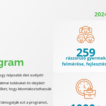
202
259
rászoruló gyermek
ogram
felmérése, fejleszté
gy teljesebb élet esélyét!
akmai tudásukat és idejüket
őket, hogy kibontakoztathassák
 támogatják ezt a programot,