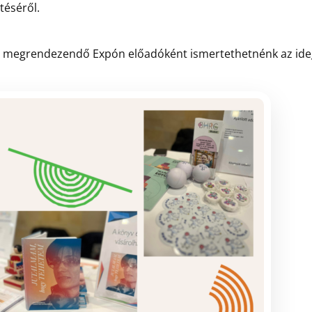
téséről.
l megrendezendő Expón előadóként ismertethetnénk az ide