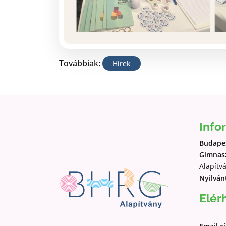
Továbbiak:
Hírek
Info
Budapes
Gimnasz
Alapítv
Nyilván
Elér