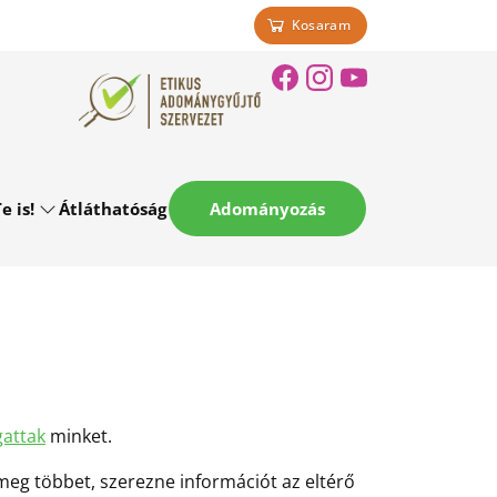
Kosaram
e is!
Átláthatóság
Adományozás
attak
minket.
meg többet, szerezne információt az eltérő