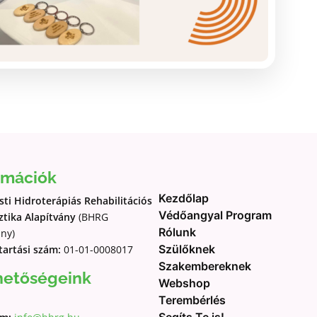
rmációk
Kezdőlap
ti Hidroterápiás Rehabilitációs
Védőangyal Program
tika Alapítvány
(BHRG
Rólunk
ány)
Szülőknek
tartási szám:
01-01-0008017
Szakembereknek
hetőségeink
Webshop
Terembérlés