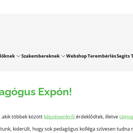
lőknek
Szakembereknek
Webshop
Terembérlés
Segíts T
dagógus Expón!
 akik többek között
képzéseinkről
érdeklődtek, illetve
támog
tunk, kiderült, hogy sok pedagógus kolléga szívesen tudna 