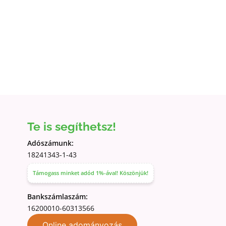
Te is segíthetsz!
Adószámunk:
18241343-1-43
Támogass minket adód 1%-ával! Köszönjük!
Bankszámlaszám:
16200010-60313566
Online adományozás