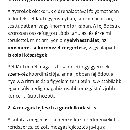
A gyerekek életkoruk előrehaladtával folyamatosan
fejlődtek például egyensúlyban, koordinációban,
testtudatban, vagy finommotorikában. A fejlődésük
szorosan összefüggött több tanulási és érzelmi
területtel, mint amilyen a
nyelvhasználat
, az
önismeret
,
a környezet megértése
, vagy alapvető
iskolai készségek
.
Például minél magabiztosabb lett egy gyermek
szem-kéz koordinációja, annál jobban fejlődött a
nyelv, a ritmus és a figyelem területén is. A stabilabb
egyensúly pedig magabiztosabb mozgást és jobb
koncentrációt hozott.
2. A mozgás fejleszti a gondolkodást is
A kutatás megerősíti a nemzetközi eredményeket: a
rendszeres, célzott mozgásfejlesztés javítja a