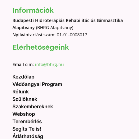
Információk
Budapesti Hidroterápiás Rehabilitációs Gimnasztika
Alapítvány
(BHRG Alapítvány)
Nyilvántartási szám:
01-01-0008017
Elérhetőségeink
Email cím:
info@bhrg.hu
Kezdőlap
Védőangyal Program
Rólunk
Szülőknek
Szakembereknek
Webshop
Terembérlés
Segíts Te is!
Átláthatóság