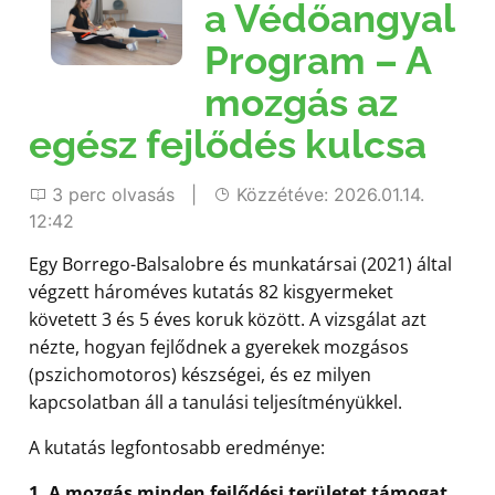
a Védőangyal
Program – A
mozgás az
egész fejlődés kulcsa
3 perc olvasás |
Közzétéve: 2026.01.14.
12:42
Egy Borrego-Balsalobre és munkatársai (2021) által
végzett hároméves kutatás 82 kisgyermeket
követett 3 és 5 éves koruk között. A vizsgálat azt
nézte, hogyan fejlődnek a gyerekek mozgásos
(pszichomotoros) készségei, és ez milyen
kapcsolatban áll a tanulási teljesítményükkel.
A kutatás legfontosabb eredménye:
1. A mozgás minden fejlődési területet támogat