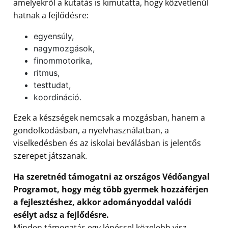
amelyekről a kutatás is kimutatta, hogy közvetlenül
hatnak a fejlődésre:
egyensúly,
nagymozgások,
finommotorika,
ritmus,
testtudat,
koordináció.
Ezek a készségek nemcsak a mozgásban, hanem a
gondolkodásban, a nyelvhasználatban, a
viselkedésben és az iskolai beválásban is jelentős
szerepet játszanak.
Ha szeretnéd támogatni az országos Védőangyal
Programot, hogy még több gyermek hozzáférjen
a fejlesztéshez, akkor adományoddal valódi
esélyt adsz a fejlődésre.
Minden támogatás egy lépéssel közelebb visz