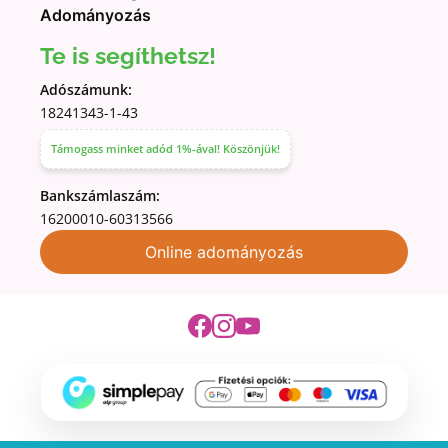
Adományozás
Te is segíthetsz!
Adószámunk:
18241343-1-43
Támogass minket adód 1%-ával! Köszönjük!
Bankszámlaszám:
16200010-60313566
Online adományozás