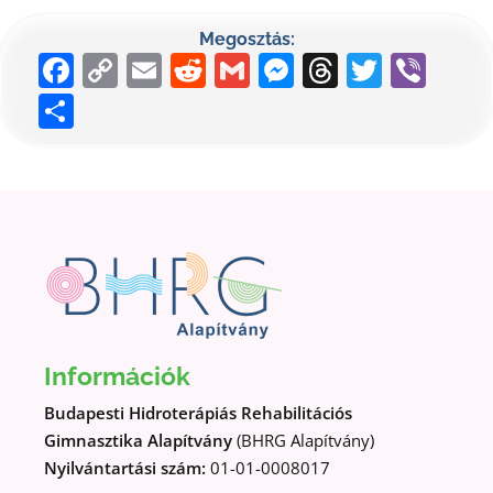
Megosztás:
Facebook
Copy
Email
Reddit
Gmail
Messenger
Threads
Twitte
Vib
Link
Ossza
meg
Információk
Budapesti Hidroterápiás Rehabilitációs
Gimnasztika Alapítvány
(BHRG Alapítvány)
Nyilvántartási szám:
01-01-0008017