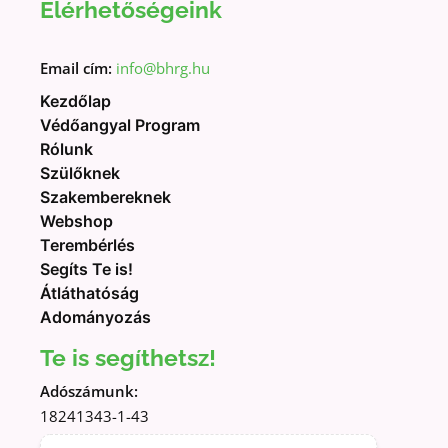
Elérhetőségeink
Email cím:
info@bhrg.hu
Kezdőlap
Védőangyal Program
Rólunk
Szülőknek
Szakembereknek
Webshop
Terembérlés
Segíts Te is!
Átláthatóság
Adományozás
Te is segíthetsz!
Adószámunk:
18241343-1-43