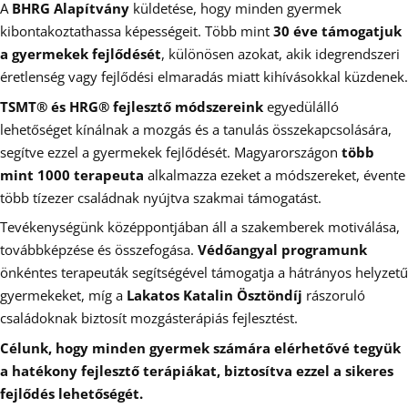
A
BHRG Alapítvány
küldetése, hogy minden gyermek
kibontakoztathassa képességeit. Több mint
30 éve támogatjuk
a gyermekek fejlődését
, különösen azokat, akik idegrendszeri
éretlenség vagy fejlődési elmaradás miatt kihívásokkal küzdenek.
TSMT® és HRG® fejlesztő módszereink
egyedülálló
lehetőséget kínálnak a mozgás és a tanulás összekapcsolására,
segítve ezzel a gyermekek fejlődését. Magyarországon
több
mint 1000 terapeuta
alkalmazza ezeket a módszereket, évente
több tízezer családnak nyújtva szakmai támogatást.
Tevékenységünk középpontjában áll a szakemberek motiválása,
továbbképzése és összefogása.
Védőangyal programunk
önkéntes terapeuták segítségével támogatja a hátrányos helyzetű
gyermekeket, míg a
Lakatos Katalin Ösztöndíj
rászoruló
családoknak biztosít mozgásterápiás fejlesztést.
Célunk, hogy minden gyermek számára elérhetővé tegyük
a hatékony fejlesztő terápiákat, biztosítva ezzel a sikeres
fejlődés lehetőségét.