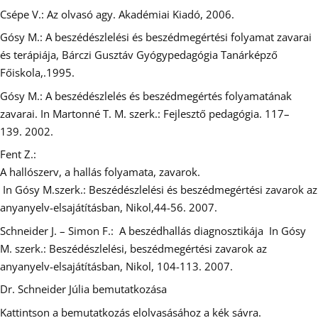
Csépe V.: Az olvasó agy. Akadémiai Kiadó, 2006.
Gósy M.: A beszédészlelési és beszédmegértési folyamat zavarai
és terápiája, Bárczi Gusztáv Gyógypedagógia Tanárképző
Főiskola,.1995.
Gósy M.: A beszédészlelés és beszédmegértés folyamatának
zavarai. In Martonné T. M. szerk.: Fejlesztő pedagógia. 117–
139. 2002.
Fent Z.:
A hallószerv, a hallás folyamata, zavarok.
In Gósy M.szerk.: Beszédészlelési és beszédmegértési zavarok az
anyanyelv-elsajátításban, Nikol,44-56. 2007.
Schneider J. – Simon F.: A beszédhallás diagnosztikája In Gósy
M. szerk.: Beszédészlelési, beszédmegértési zavarok az
anyanyelv-elsajátításban, Nikol, 104-113. 2007.
Dr. Schneider Júlia bemutatkozása
Kattintson a bemutatkozás elolvasásához a kék sávra.