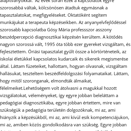
alapítványokkal. Az évek során ezek a kapcsolatok egyre
szorosabbá váltak, kölcsönösen átadtuk egymásnak a
tapasztalatokat, megfigyeléseket. Oktatóként segítem
munkájukat a terapeuta képzéseikben. Az anyanyelvfejlődéssel
szorosabb kapcsolatba Gósy Mária professszor asszony
beszédpercepció diagnosztikai képzésén kerültem. A kötődés
nagyon szorossá vált, 1995 óta több ezer gyereket vizsgáltam, és
fejlesztettem. Óriási tapasztalat gyűlt össze a kórtörténeteik, az
iskolai életükkel kapcsolatos kudarcaik és sikereik megismerése
által. Láttam füzeteiket, hallottam, hogyan olvasnak, vizsgáltam
hallásukat, teszteltem beszédfeldolgozási folyamataikat. Láttam,
hogy mitől szoronganak, elmondták álmaikat,
félelmeiket.Lehetőségem volt átolvasni a magukkal hozott
vizsgálatokat, véleményeket, így egyre jobban beleláttam a
pedagógiai diagnosztikába, egyre jobban értettem, mire van
szükségük a pedagógia területén dolgozóknak, mi az, ami
hiányzik a képzésükből, mi az, ami kívül esik kompetenciájukon,
mi az, amiben közös gondolkodásra van szükség. Egyre jobban