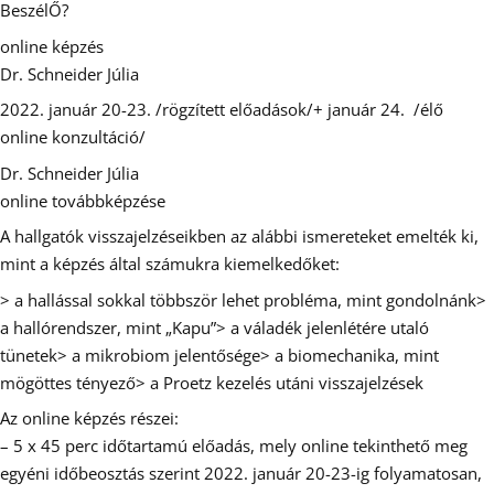
BeszélŐ?
online képzés
Dr. Schneider Júlia
2022. január 20-23. /rögzített előadások/+ január 24. /élő
online konzultáció/
Dr. Schneider Júlia
online továbbképzése
A hallgatók visszajelzéseikben az alábbi ismereteket emelték ki,
mint a képzés által számukra kiemelkedőket:
> a hallással sokkal többször lehet probléma, mint gondolnánk>
a hallórendszer, mint „Kapu”> a váladék jelenlétére utaló
tünetek> a mikrobiom jelentősége> a biomechanika, mint
mögöttes tényező> a Proetz kezelés utáni visszajelzések
Az online képzés részei:
– 5 x 45 perc időtartamú előadás, mely online tekinthető meg
egyéni időbeosztás szerint 2022. január 20-23-ig folyamatosan,