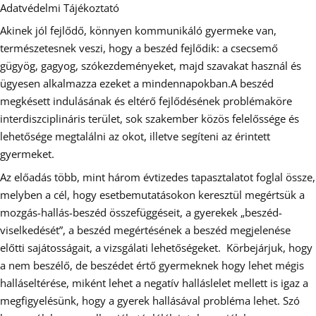
Adatvédelmi Tájékoztató
Akinek jól fejlődő, könnyen kommunikáló gyermeke van,
természetesnek veszi, hogy a beszéd fejlődik: a csecsemő
gügyög, gagyog, szókezdeményeket, majd szavakat használ és
ügyesen alkalmazza ezeket a mindennapokban.A beszéd
megkésett indulásának és eltérő fejlődésének problémaköre
interdiszciplináris terület, sok szakember közös felelőssége és
lehetősége megtalálni az okot, illetve segíteni az érintett
gyermeket.
Az előadás több, mint három évtizedes tapasztalatot foglal össze,
melyben a cél, hogy esetbemutatásokon keresztül megértsük a
mozgás-hallás-beszéd összefüggéseit, a gyerekek „beszéd-
viselkedését”, a beszéd megértésének a beszéd megjelenése
előtti sajátosságait, a vizsgálati lehetőségeket. Körbejárjuk, hogy
a nem beszélő, de beszédet értő gyermeknek hogy lehet mégis
halláseltérése, miként lehet a negatív halláslelet mellett is igaz a
megfigyelésünk, hogy a gyerek hallásával probléma lehet. Szó