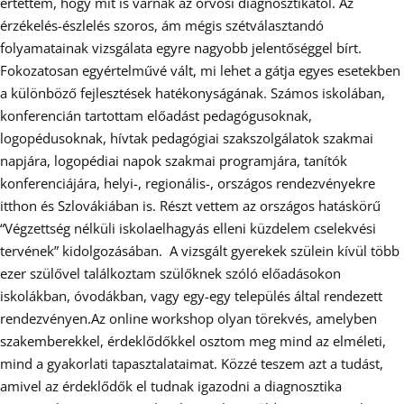
értettem, hogy mit is várnak az orvosi diagnosztikától. Az
érzékelés-észlelés szoros, ám mégis szétválasztandó
folyamatainak vizsgálata egyre nagyobb jelentőséggel bírt.
Fokozatosan egyértelművé vált, mi lehet a gátja egyes esetekben
a különböző fejlesztések hatékonyságának. Számos iskolában,
konferencián tartottam előadást pedagógusoknak,
logopédusoknak, hívtak pedagógiai szakszolgálatok szakmai
napjára, logopédiai napok szakmai programjára, tanítók
konferenciájára, helyi-, regionális-, országos rendezvényekre
itthon és Szlovákiában is. Részt vettem az országos hatáskörű
“Végzettség nélküli iskolaelhagyás elleni küzdelem cselekvési
tervének” kidolgozásában. A vizsgált gyerekek szülein kívül több
ezer szülővel találkoztam szülőknek szóló előadásokon
iskolákban, óvodákban, vagy egy-egy település által rendezett
rendezvényen.Az online workshop olyan törekvés, amelyben
szakemberekkel, érdeklődőkkel osztom meg mind az elméleti,
mind a gyakorlati tapasztalataimat. Közzé teszem azt a tudást,
amivel az érdeklődők el tudnak igazodni a diagnosztika