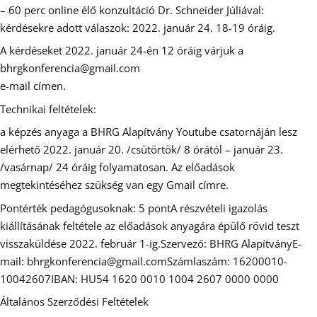
– 60 perc online élő konzultáció Dr. Schneider Júliával:
kérdésekre adott válaszok: 2022. január 24. 18-19 óráig.
A kérdéseket ​2022. január 24-én 12 óráig várjuk a
bhrgkonferencia@gmail.com
e-mail címen.
Technikai feltételek:
a képzés anyaga a BHRG Alapítvány Youtube csatornáján lesz
elérhető 2022. január 20. /csütörtök/ 8 órától – január 23.
/vasárnap/ 24 óráig folyamatosan. Az előadások
megtekintéséhez szükség van egy Gmail címre.
Pontérték pedagógusoknak: 5 pontA részvételi igazolás
kiállításának feltétele az előadások anyagára épülő rövid teszt
visszaküldése 2022. február 1-ig.Szervező: BHRG AlapítványE-
mail: ​bhrgkonferencia@gmail.comSzámlaszám: 16200010-
10042607IBAN: HU54 1620 0010 1004 2607 0000 0000
Általános Szerződési Feltételek