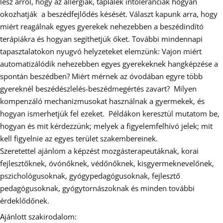
lesz arról, hogy az allergiák, táplálék intoleranciák hogyan
okozhatják a beszédfejlődés késését. Választ kapunk arra, hogy
miért reagálnak egyes gyerekek nehezebben a beszédindító
terápiákra és hogyan segíthetjük őket. További mindennapi
tapasztalatokon nyugvó helyzeteket elemzünk: Vajon miért
automatizálódik nehezebben egyes gyerekeknek hangképzése a
spontán beszédben? Miért mérnek az óvodában egyre több
gyereknél beszédészlelés-beszédmegértés zavart? Milyen
kompenzáló mechanizmusokat használnak a gyermekek, és
hogyan ismerhetjük fel ezeket. Példákon keresztül mutatom be,
hogyan és mit kérdezzünk; melyek a figyelemfelhívó jelek; mit
kell figyelnie az egyes terület szakembereinek.
Szeretettel ajánlom a képzést mozgásterapeutáknak, korai
fejlesztőknek, óvónőknek, védőnőknek, kisgyermeknevelőnek,
pszichológusoknak, gyógypedagógusoknak, fejlesztő
pedagógusoknak, gyógytornászoknak és minden további
érdeklődőnek.
Ajánlott szakirodalom: