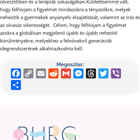
útvesztőiben és a terápiák sokaságában.Küldetésemmé vált,
hogy felhívjam a figyelmet mindazokra a tényezőkre, melyek
nehezítik a gyermekek anyanyelv elsajátítását, valamint az írás és
az olvasás sikerességét. Célom, hogy felhívjam a figyelmet
azokra a globálisan megjelenő újabb és újabb nehezítő
körülményekre, melyekhez a felnövekvő generációk
idegrendszerének alkalmazkodnia kell.
Megosztás:
Facebook
Copy
Email
Reddit
Gmail
Messenger
Threads
Twitte
Vib
Link
Ossza
meg