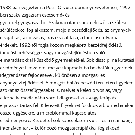
1988-ban végeztem a Pécsi Orvostudományi Egyetemen; 1992-
ben szakvizsgáztam csecsemő- és
gyermekgyógyászatból.Szakmai utam során először a szülési
sérülésekkel foglalkoztam, majd a beszédfejlődés, az anyanyelv
elsajátítás, az olvasás, írás elsajátítása, a tanulási folyamat
érdekelt. 1992-től foglalkozom megkésett beszédfejlődésű,
tanulási nehézséggel vagy mozgásfejlődésben való
elmaradásokkal küszködő gyermekekkel. Sok diszciplina kutatási
eredményeit követem, melyek kapcsolatba hozhatók a gyermeki
idegrendszer fejlődésével, különösen a mozgás- és
anyanyelvfejlődéssel. A mozgás-hallás-beszéd területén figyelem
azokat az összefüggéseket is, melyet a keleti orvoslás, vagy
alternatív medicinába sorolt diagnosztikus vagy terápiás
eljárások tártak fel. Kifejezett figyelmet fordítok a biomechanikai
összefüggésekre, a microbiommal kapcsolatos
eredményekre. Kezdettől sok kapcsolatom volt – és a mai napig
intenzíven tart – különböző mozgásterápiákkal foglalkozó