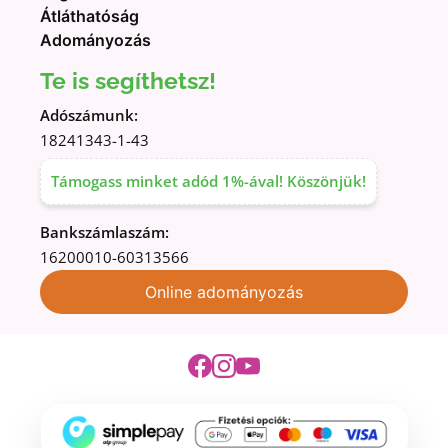
Átláthatóság
Adományozás
Te is segíthetsz!
Adószámunk:
18241343-1-43
Támogass minket adód 1%-ával! Köszönjük!
Bankszámlaszám:
16200010-60313566
Online adományozás