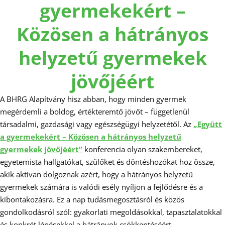
gyermekekért –
Közösen a hátrányos
helyzetű gyermekek
jövőjéért
A BHRG Alapítvány hisz abban, hogy minden gyermek
megérdemli a boldog, értékteremtő jövőt – függetlenül
társadalmi, gazdasági vagy egészségügyi helyzetétől. Az
„Együtt
a gyermekekért – Közösen a hátrányos helyzetű
gyermekek jövőjéért”
konferencia olyan szakembereket,
egyetemista hallgatókat, szülőket és döntéshozókat hoz össze,
akik aktívan dolgoznak azért, hogy a hátrányos helyzetű
gyermekek számára is valódi esély nyíljon a fejlődésre és a
kibontakozásra. Ez a nap tudásmegosztásról és közös
gondolkodásról szól: gyakorlati megoldásokkal, tapasztalatokkal
és konkrét lépésekkel a hátrányok csökkentéséért.