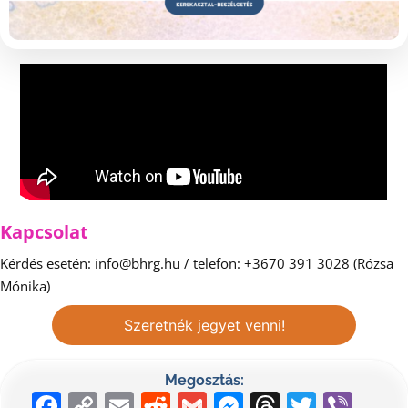
Kapcsolat
Kérdés esetén: info@bhrg.hu / telefon: +3670 391 3028 (Rózsa
Mónika)
Szeretnék jegyet venni!
Megosztás:
Facebook
Copy
Email
Reddit
Gmail
Messenger
Threads
Twitte
Vib