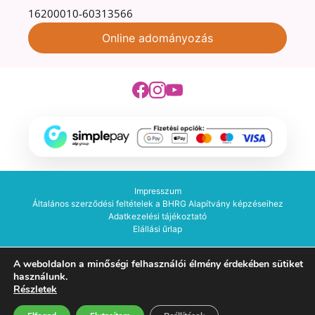
16200010-60313566
Online adományozás
Impresszum
Általános szerződési feltételek a BHRG Alapítvány képzéseihez
Adatkezelési tájékoztató
Elállási űrlap
Budapesti Hidroterápiás Rehabilitációs Gimnasztika Alapítvány -
A weboldalon a minőségi felhasználói élmény érdekében sütiket
2026. Minden jog fenntartva!
használunk.
Készítette:
Részletek