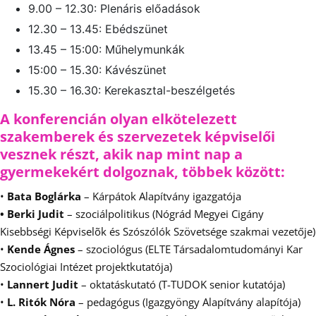
9.00 – 12.30: Plenáris előadások
12.30 – 13.45: Ebédszünet
13.45 – 15:00: Műhelymunkák
15:00 – 15.30: Kávészünet
15.30 – 16.30: Kerekasztal-beszélgetés
A konferencián olyan elkötelezett
szakemberek és szervezetek képviselői
vesznek részt, akik nap mint nap a
gyermekekért dolgoznak, többek között:
•
Bata Boglárka
– Kárpátok Alapítvány igazgatója
• Berki Judit
– szociálpolitikus (Nógrád Megyei Cigány
Kisebbségi Képviselõk és Szószólók Szövetsége szakmai vezetője)
•
Kende Ágnes
– szociológus (ELTE Társadalomtudományi Kar
Szociológiai Intézet projektkutatója)
•
Lannert Judit
– oktatáskutató (T-TUDOK senior kutatója)
•
L. Ritók Nóra
– pedagógus (Igazgyöngy Alapítvány alapítója)