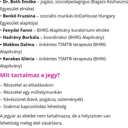
•
Dr. Both Emőke
– jogász, szociálpedagógus (Bagázs Közhasznú
Egyesület elnöke)
•
Benkő Fruzsina
– szociális munkás (InDaHouse Hungary
Egyesület alapítója)
•
Fenyősi Fanni
– BHRG Alapítvány kuratóriumi elnöke
•
Hadrévy Borbála
– koordinátor (BHRG Alapítvány)
• Makkos Dalma
– önkéntes TSMT® terapeuta (BHRG
Alapítvány)
• Kerekes Glória
– önkéntes TSMT® terapeuta (BHRG
Alapítvány)
Mit tartalmaz a jegy?
– Részvétel az előadásokon
– Részvétel egy műhelymunkán
– Kávészünet (kávé, pogácsa, sütemények)
– Szakmai kapcsolódási lehetőség
A jegyár az ebédet nem tartalmazza, de a helyszínen van
lehetőség meleg étel vásárlásra.