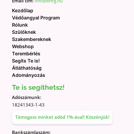
Email cím:
info@bhrg.hu
Kezdőlap
Védőangyal Program
Rólunk
Szülőknek
Szakembereknek
Webshop
Terembérlés
Segíts Te is!
Átláthatóság
Adományozás
Te is segíthetsz!
Adószámunk:
18241343-1-43
Támogass minket adód 1%-ával! Köszönjük!
Bankszámlaszám: