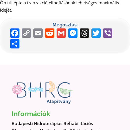
Ön túllépte a tranzakció elindításának lehetséges maximális
idejét.
Megosztás:
Facebook
Copy
Email
Reddit
Gmail
Messenger
Threads
Twitte
Vib
Link
Ossza
meg
Információk
Budapesti Hidroterápiás Rehabilitációs