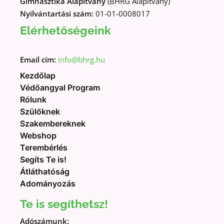
Gimnasztika Alapítvány
(BHRG Alapítvány)
Nyilvántartási szám:
01-01-0008017
Elérhetőségeink
Email cím:
info@bhrg.hu
Kezdőlap
Védőangyal Program
Rólunk
Szülőknek
Szakembereknek
Webshop
Terembérlés
Segíts Te is!
Átláthatóság
Adományozás
Te is segíthetsz!
Adószámunk: