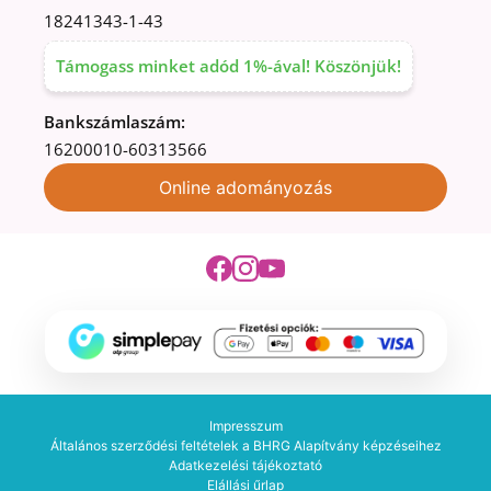
18241343-1-43
Támogass minket adód 1%-ával! Köszönjük!
Bankszámlaszám:
16200010-60313566
Online adományozás
Impresszum
Általános szerződési feltételek a BHRG Alapítvány képzéseihez
Adatkezelési tájékoztató
Elállási űrlap