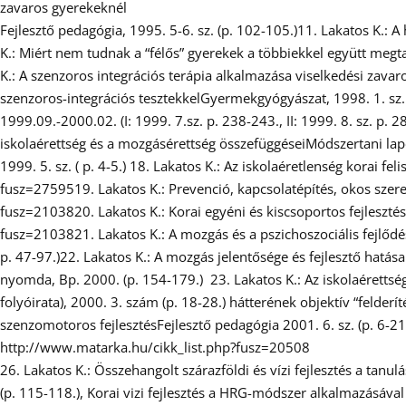
zavaros gyerekeknél
Fejlesztő pedagógia, 1995. 5-6. sz. (p. 102-105.)11. Lakatos K.: 
K.: Miért nem tudnak a “félős” gyerekek a többiekkel együtt megt
K.: A szenzoros integrációs terápia alkalmazása viselkedési zavaro
szenzoros-integrációs tesztekkelGyermekgyógyászat, 1998. 1. sz. (
1999.09.-2000.02. (I: 1999. 7.sz. p. 238-243., II: 1999. 8. sz. p. 28
iskolaérettség és a mozgásérettség összefüggéseiMódszertani lapo
1999. 5. sz. ( p. 4-5.) 18. Lakatos K.: Az iskolaéretlenség korai f
fusz=2759519. Lakatos K.: Prevenció, kapcsolatépítés, okos szeret
fusz=2103820. Lakatos K.: Korai egyéni és kiscsoportos fejleszté
fusz=2103821. Lakatos K.: A mozgás és a pszichoszociális fejlődé
p. 47-97.)22. Lakatos K.: A mozgás jelentősége és fejlesztő hatás
nyomda, Bp. 2000. (p. 154-179.) 23. Lakatos K.: Az iskolaéretts
folyóirata), 2000. 3. szám (p. 18-28.) hátterének objektív “felderít
szenzomotoros fejlesztésFejlesztő pedagógia 2001. 6. sz. (p. 6-2
http://www.matarka.hu/cikk_list.php?fusz=20508
26. Lakatos K.: Összehangolt szárazföldi és vízi fejlesztés a tan
(p. 115-118.), Korai vizi fejlesztés a HRG-módszer alkalmazásával