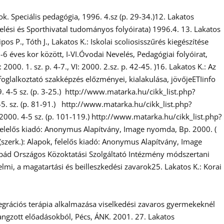
k. Speciális pedagógia, 1996. 4.sz (p. 29-34.)12. Lakatos
lési és Sporthivatal tudományos folyóirata) 1996.4. 13. Lakatos
s P., Tóth J., Lakatos K.: Iskolai scoliosisszűrés kiegészítése
6 éves kor között, I-VI.Óvodai Nevelés, Pedagógiai folyóirat,
 2000. 1. sz. p. 4-7., VI: 2000. 2.sz. p. 42-45. )16. Lakatos K.: Az
foglalkoztató szakképzés előzményei, kialakulása, jövőjeETIinfo
99. 4-5 sz. (p. 3-25.) http://www.matarka.hu/cikk_list.php?
-5. sz. (p. 81-91.) http://www.matarka.hu/cikk_list.php?
2000. 4-5 sz. (p. 101-119.) http://www.matarka.hu/cikk_list.php?
, felelős kiadó: Anonymus Alapítvány, Image nyomda, Bp. 2000. (
 (szerk.): Alapok, felelős kiadó: Anonymus Alapítvány, Image
Árpád Országos Közoktatási Szolgáltató Intézmény módszertani
gyelmi, a magatartási és beilleszkedési zavarok25. Lakatos K.: Korai
integrációs terápia alkalmazása viselkedési zavaros gyermekeknél
lhangzott előadásokból, Pécs, ÁNK. 2001. 27. Lakatos