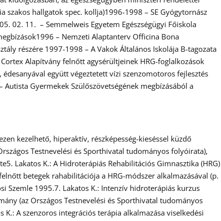
ia szakos hallgatok spec. kollja)1996-1998 – SE Gyógytornász
2005. 02. 11. – Semmelweis Egyetem Egészségügyi Főiskola
 megbízások1996 – Nemzeti Alaptanterv Officina Bona
tály részére 1997-1998 – A Vakok Általános Iskolája B-tagozata
 Cortex Alapítvány felnőtt agysérültjeinek HRG-foglalkozások
, édesanyával együtt végeztetett vízi szenzomotoros fejlesztés
93 – Autista Gyermekek Szülőszövetségének megbízásából a
hezen kezelhető, hiperaktív, részképesség-kieséssel küzdő
Országos Testnevelési és Sporthivatal tudományos folyóirata),
e5. Lakatos K.: A Hidroterápiás Rehabilitációs Gimnasztika (HRG)
felnőtt betegek rahabilitációja a HRG-módszer alkalmazásával (p.
 Szemle 1995.7. Lakatos K.: Intenzív hidroterápiás kurzus
domány (az Országos Testnevelési és Sporthivatal tudományos
s K.: A szenzoros integrációs terápia alkalmazása viselkedési