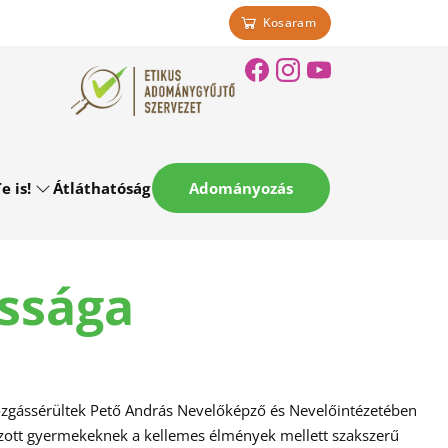
Kosaram
e is!
Átláthatóság
Adományozás
ssága
Mozgássérültek Pető András Nevelőképző és Nevelőintézetében
á bízott gyermekeknek a kellemes élmények mellett szakszerű