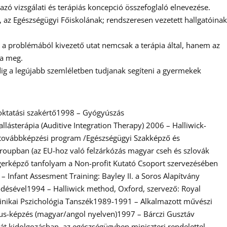
azó vizsgálati és terápiás koncepció összefoglaló elnevezése.
, az Egészségügyi Főiskolának; rendszeresen vezetett hallgatóinak
eg a problémából kivezető utat nemcsak a terápia által, hanem az
ta meg.
dig a legújabb szemléletben tudjanak segíteni a gyermekek
oktatási szakértő1998 – Gyógyúszás
lásterápia (Auditive Integration Therapy) 2006 – Halliwick-
s továbbképzési program /Egészségügyi Szakképző és
Groupban (az EU-hoz való felzárkózás magyar cseh és szlovák
erképző tanfolyam a Non-profit Kutató Csoport szervezésében​
Infant Assesment Training: Bayley II. a Soros Alapítvány
ödésével1994 – Halliwick method, Oxford, szervező: Royal
linikai Pszichológia Tanszék1989-1991 – Alkalmazott művészi
us-képzés (magyar/angol nyelven)1997 – Bárczi Gusztáv
t kidolgozásban, az egészségügyben miniszteri rendelettel