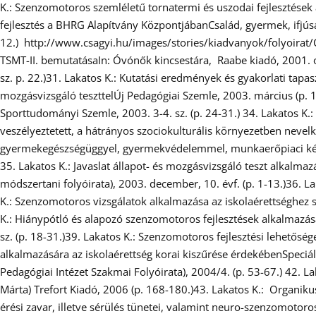
K.: Szenzomotoros szemléletű tornatermi és uszodai fejlesztések
fejlesztés a BHRG Alapítvány KözpontjábanCsalád, gyermek, ifjúság,
12.) http://www.csagyi.hu/images/stories/kiadvanyok/folyoirat/
TSMT-II. bemutatásaIn: Óvónők kincsestára, Raabe kiadó, 2001. okt
sz. p. 22.)31. Lakatos K.: Kutatási eredmények és gyakorlati tapasz
mozgásvizsgáló teszttelÚj Pedagógiai Szemle, 2003. március (p. 1
Sporttudományi Szemle, 2003. 3-4. sz. (p. 24-31.) 34. Lakatos K
veszélyeztetett, a hátrányos szociokulturális környezetben nevel
gyermekegészségüggyel, gyermekvédelemmel, munkaerőpiaci kérdé
35. Lakatos K.: Javaslat állapot- és mozgásvizsgáló teszt alkalma
módszertani folyóirata), 2003. december, 10. évf. (p. 1-13.)36. L
K.: Szenzomotoros vizsgálatok alkalmazása az iskolaérettséghez s
K.: Hiánypótló és alapozó szenzomotoros fejlesztések alkalmazása
sz. (p. 18-31.)39. Lakatos K.: Szenzomotoros fejlesztési lehetősé
alkalmazására az iskolaérettség korai kiszűrése érdekébenSpeciáli
Pedagógiai Intézet Szakmai Folyóirata), 2004/4. (p. 53-67.) 42. La
Márta) Trefort Kiadó, 2006 (p. 168-180.)43. Lakatos K.: Organikus 
érési zavar, illetve sérülés tünetei, valamint neuro-szenzomotoro