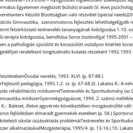
ormátus Egyetemen megbízott (külsős) óraadó (V. éves pszichológ
rettanterv Készítő Bizottságban való részvétel​ (special needs)
litációs Gimnasztika, szenzomotoros fejlesztési lehetőségeEgyéb
nt felzárkóztató testnevelés tananyagának kidolgozása 1-10. osz
G-terápia kidolgozása, beindítása Soros ösztöndíjjal 1995-2001 –
 a pathológiás újszülött és koraszülött osztályon kísérleti korai
 Engedéllyel rendelkező longitudinális kutatás részeként 1992-19
lesztésébenÓvodai nevelés, 1993. XLVI. (p. 87-88.)
Fejlesztő pedagógia, 1993.1-2. sz. (p. 67-68.)3. Lakatos K.: A ne
piás rehabilitációs módszerrelTestnevelés és Sporttudomány (az 
s Gimnasztika módszerGyermekgyógyászat, 1994. 2. számú melléklet
.: Baleset, illetve agyvérzés következtében mozgássérültté vált 
os fejlődésben elmaradt gyermekek esetében (p. 58.) Sportorvosi
 A kötelező iskolai úszásoktatás problémáiTestnevelés és Sporttu
ódszer alkalmazásávalMozgásterápia, 1995/4. (p. 13-16.) 10. Lakato