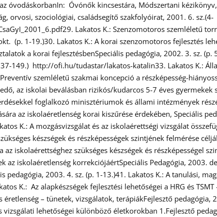
 az óvodáskorbanIn: Óvónők kincsestára, Módszertani kézikönyv, 
 orvosi, szociológiai, családsegítő szakfolyóirat, 2001. 6. sz.(4-
CsaGyI_2001_6.pdf29. Lakatos K.: Szenzomotoros szemléletű torn
. (p. 1-19.)30. Lakatos K.: A korai szenzomotoros fejlesztés lehe
talatok a korai fejlesztésbenSpeciális pedagógia, 2002. 3. sz. (p. 
37-149.) http://ofi.hu/tudastar/lakatos-katalin33. Lakatos K.: Á
.: Preventív szemléletű szakmai koncepció a részképesség-hiányo
kedő, az iskolai beválásban rizikós/kudarcos 5-7 éves gyermekek s
sekkel foglalkozó minisztériumok és állami intézmények részér
zására az iskolaéretlenség korai kiszűrése érdekében, Speciális p
akatos K.: A mozgásvizsgálat és az iskolaérettségi vizsgálat össze
zükséges készségek és részképességek szintjének felmérése céljábó
 az iskolaérettséghez szükséges készségek és részképességel szint
gek az iskolaéretlenség korrekciójáértSpeciális Pedagógia, 2003. d
s pedagógia, 2003. 4. sz. (p. 1-13.)41. Lakatos K.: A tanulási, m
katos K.: Az alapkészségek fejlesztési lehetőségei a HRG és TSMT –
éretlenség – tünetek, vizsgálatok, terápiákFejlesztő pedagógia, 20
s vizsgálati lehetőségei különböző életkorokban 1.Fejlesztő pedagó