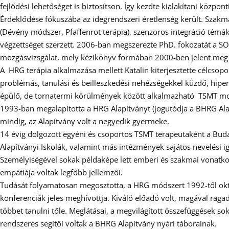
fejlődési lehetőséget is biztosítson. Így kezdte kialakítani köz
Érdeklődése fókuszába az idegrendszeri éretlenség került. Szakma
(Dévény módszer, Pfaffenrot terápia), szenzoros integráció témá
végzettséget szerzett. 2006-ban megszerezte PhD. fokozatát a SOTE
mozgásvizsgálat, mely kézikönyv formában 2000-ben jelent meg el
A HRG terápia alkalmazása mellett Katalin kiterjesztette célcsopo
problémás, tanulási és beilleszkedési nehézségekkel küzdő, hipe
épülő, de tornatermi körülmények között alkalmazható TSMT mozgá
1993-ban megalapította a HRG Alapítványt (jogutódja a BHRG Al
mindig, az Alapítvány volt a negyedik gyermeke.
14 évig dolgozott egyéni és csoportos TSMT terapeutaként a Budap
Alapítványi Iskolák, valamint más intézmények sajátos nevelési 
Személyiségével sokak példaképe lett emberi és szakmai vonatkozá
empátiája voltak legfőbb jellemzői.
Tudását folyamatosan megosztotta, a HRG módszert 1992-től oktat
konferenciák jeles meghívottja. Kiváló előadó volt, magával ragad
többet tanulni tőle. Meglátásai, a megvilágított összefüggések s
rendszeres segítői voltak a BHRG Alapítvány nyári táborainak.