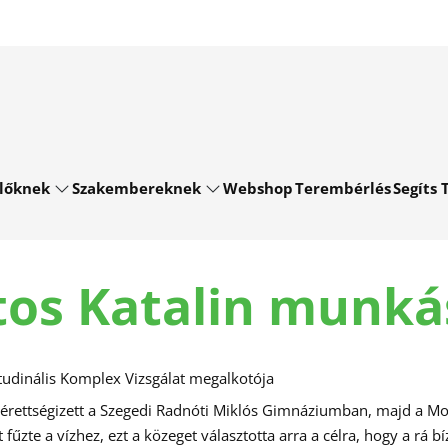
lőknek
Szakembereknek
Webshop
Terembérlés
Segíts T
tos Katalin munká
itudinális Komplex Vizsgálat megalkotója
n érettségizett a Szegedi Radnóti Miklós Gimnáziumban, majd a 
 fűzte a vízhez, ezt a közeget választotta arra a célra, hogy a r