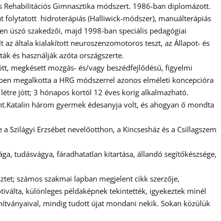
iás Rehabilitációs Gimnasztika módszert. 1986-ban diplomázott.
t folytatott hidroterápiás (Halliwick-módszer), manuálterápiás
ben úszó szakedzői, majd 1998-ban speciális pedagógiai
az általa kialakított neuroszenzomotoros teszt, az Állapot- és
ák és használják azóta országszerte.
lött, megkésett mozgás- és/vagy beszédfejlődésű, figyelmi
ekben megalkotta a HRG módszerrel azonos elméleti koncepcióra
tre jött; 3 hónapos kortól 12 éves korig alkalmazható.
ént.Katalin három gyermek édesanyja volt, és ahogyan ő mondta
 a Szilágyi Erzsébet nevelőotthon, a Kincsesház és a Csillagszem
ga, tudásvágya, fáradhatatlan kitartása, állandó segítőkészsége,
ztet; számos szakmai lapban megjelent cikk szerzője,
tiválta, különleges példaképnek tekintették, igyekeztek minél
anítványaival, mindig tudott újat mondani nekik. Sokan közülük