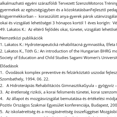
alkalmazható egyéni szárazföldi Tervezett SzenzoMotoros Tréninge
gyermekek az egészségügyben és a közoktatásbanFejlesztő pedagóg
kisgyermekkorban – koraszülött anya-gyerek párok utánvizsgálataS
okai és vizsgálati lehetőségei 3 hónapos kortól 1 éves korigIn: 
49. Lakatos K.: Az eltérő fejlődés okai, tünetei, vizsgálati lehet
Nemzetközi publikációk
1. Lakatos K.: Hydroterapeutická rehabilitacná gymnastika, Efeta
2. Lakatos K., Tóth G.: An introduction of the Hungarian BHRG mod
Society of Education and Child Studies Sagami Women’s Universit
Előadások
1. Óvodások komplex preventive és felzárkóztató uszodai fejl
Szombathely, 1994. 06. 22.
2. A Hidroterápiás Rehabilitációs GimnasztikaGyula – gyógyvíz –
3. Az éretlenség rizikói, a korai felismerés tünetei, korai szenz
4. Az állapot és mozgásvizsgálat bemutatása és értékelési módja,
Pozitív Országos Szakmai Egyesület konferenciája, Budapest, 200
5. Az iskolaérettség és a mozgásérettség összefüggései Mozgásb