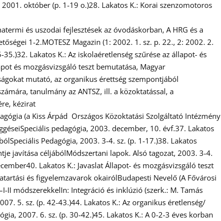
2001. október (p. 1-19 o.)28. Lakatos K.: Korai szenzomotoros
atermi és uszodai fejlesztések az óvodáskorban, A HRG és a
tőségei 1-2.MOTESZ Magazin (1: 2002. 1. sz. p. 22., 2: 2002. 2.
5-35.)32. Lakatos K.: Az iskolaéretlenség szűrése az állapot- és
llapot és mozgásvizsgáló teszt bemutatása, Magyar
sságokat mutató, az organikus érettség szempontjából
zámára, tanulmány az ANTSZ, ill. a közoktatással, a
e, kézirat
edagógia (a Kiss Árpád Országos Közoktatási Szolgáltató Intézmény
függéseiSpeciális pedagógia, 2003. december, 10. évf.37. Lakatos
lSpeciális Pedagógia, 2003. 3-4. sz. (p. 1-17.)38. Lakatos
je javítása céljábólMódszertani lapok. Alsó tagozat, 2003. 3-4.
ecember40. Lakatos K.: Javaslat Állapot- és mozgásvizsgáló teszt
agatartási és figyelemzavarok okairólBudapesti Nevelő (A Fővárosi
I-II módszerekkelIn: Integráció és inklúzió (szerk.: M. Tamás
07. 5. sz. (p. 42-43.)44. Lakatos K.: Az organikus éretlenség/
gia, 2007. 6. sz. (p. 30-42.)45. Lakatos K.: A 0-2-3 éves korban