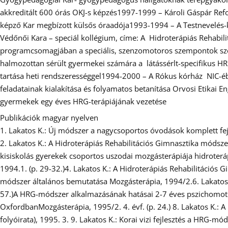
akkreditált 600 órás OKJ-s képzés1997-1999 – Károli Gáspár Ref
képző Kar megbízott külsős óraadója1993-1994 – A Testnevelés-ke
Védőnői Kara – speciál kollégium, címe: A Hidroterápiás Rehabi
programcsomagjában a speciális, szenzomotoros szempontok szeri
halmozottan sérült gyermekei számára a látássérlt-specifikus HR
tartása heti rendszerességgel1994-2000 – A Rókus kórház NIC-ében
feladatainak kialakítása és folyamatos betanítása Orvosi Etikai
gyermekek egy éves HRG-terápiájának vezetése
Publikációk magyar nyelven
1. Lakatos K.: Új módszer a nagycsoportos óvodások komplett fej
2. Lakatos K.: A Hidroterápiás Rehabilitációs Gimnasztika módszer
kisiskolás gyerekek csoportos uszodai mozgásterápiája hidroterá
1994.1. (p. 29-32.)4. Lakatos K.: A Hidroterápiás Rehabilitáció
módszer általános bemutatása Mozgásterápia, 1994/2.6. Lakatos K
57.)A HRG-módszer alkalmazásának hatásai 2-7 éves pszichomotor
OxfordbanMozgásterápia, 1995/2. 4. évf. (p. 24.) 8. Lakatos K.:
folyóirata), 1995. 3. 9. Lakatos K.: Korai vizi fejlesztés a HRG-m