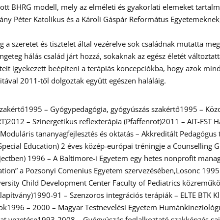
tott BHRG modell, mely az elméleti és gyakorlati elemeket tartalm
ázmány Péter Katolikus és a Károli Gáspár Református Egyetemeknek
ig a szeretet és tisztelet által vezérelve sok családnak mutatta m
geteg hálás család járt hozzá, sokaknak az egész életét változtat
teit igyekezett beépíteni a terápiás koncepciókba, hogy azok min
itával 2011-től dolgoztak együtt egészen haláláig.
 szakértő1995 – Gyógypedagógia, gyógyúszás szakértő1995 – Köz
012 – Szinergetikus reflexterápia (Pfaffenrot)2011 – AIT-FST Hal
Moduláris tananyagfejlesztés és oktatás – Akkreditált Pedagógu
pecial Education) 2 éves közép-európai tréningje a Counselling 
jectben) 1996 – A Baltimore-i Egyetem egy hetes nonprofit manag
cation” a Pozsonyi Comenius Egyetem szervezésében,Losonc 1995 – 
ersity Child Development Center Faculty of Pediatrics közreműk
lapítvány)1990-91 – Szenzoros integrációs terápiák – ELTE BTK K
ások1996 – 2000 – Magyar Testnevelési Egyetem Humánkineziológ
t vezetése1993-2008 – Gyógyúszás foglalkoztató szakképzés sajá