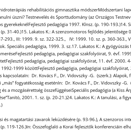
A hidroterápiás rehabilitációs gimnasztika módszerMódszertani lapo
anulni úszni? Testnevelés és Sporttudomány (az Országos Testneve
s gyerekeknélFejlesztő pedagógia 1997. Klnsz. (p. 190-193.)14. Sipo
p. 31-40.)15. Lakatos K.: A szenzomotoros fejlődés jelentősége 0-
7-293., III: 1999. 9. sz. 322-325., IV: 1999. 10. sz. p. 360-363., V:
k. Speciális pedagógia, 1999. 3. sz.17. Lakatos K.: A gyógyúszás 
elismeréseFejlesztő pedagógia, pedagógiai szakfolyóirat, 9. évf. 19
etFejlesztő pedagógia, pedagógiai szakfolyóirat, 11. évf. 2000. 4
s 1992-1999 közöttFejlesztő pedagógia, pedagógiai szakfolyóirat, 
s kapcsolataIn: Dr. Kovács F., Dr. Vidovszky -G. (szerk.): Alapok
ai „más” fogyatékosság eseténIn: Dr. Kovács F., Dr. Vidovszky -G.
ég és a mozgásérettség összefüggéseiSpeciális pedagógia (a Kiss 
ése”Tanító, 2001. 1. sz. (p. 20-21.)24. Lakatos K.: A tanulási, a fi
1.)
ulási és magatartási zavarok leküzdésére (p. 93-96.), A szenzoros 
 (p. 119-126.)In: Összefoglaló a Korai fejlesztők konferenciáin e