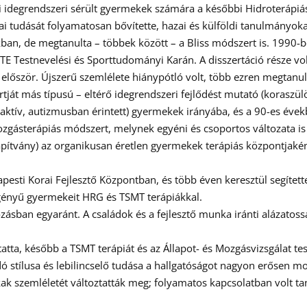
ponti idegrendszeri sérült gyermekek számára a későbbi Hidroteráp
i tudását folyamatosan bővítette, hazai és külföldi tanulmányoka
kban, de megtanulta – többek között – a Bliss módszert is. 1990-
 Testnevelési és Sporttudományi Karán. A disszertáció része volt 
őször. Újszerű szemlélete hiánypótló volt, több ezren megtanult
rtját más típusú – eltérő idegrendszeri fejlődést mutató (koraszü
raktív, autizmusban érintett) gyermekek irányába, és a 90-es év
sterápiás módszert, melynek egyéni és csoportos változata is lé
apítvány) az organikusan éretlen gyermekek terápiás központjak
esti Korai Fejlesztő Központban, és több éven keresztül segítette
igényű gyermekeit HRG és TSMT terápiákkal.
sban egyaránt. A családok és a fejlesztő munka iránti alázatossá
ta, később a TSMT terápiát és az Állapot- és Mozgásvizsgálat tes
ó stílusa és lebilincselő tudása a hallgatóságot nagyon erősen mo
okak szemléletét változtatták meg; folyamatos kapcsolatban volt t