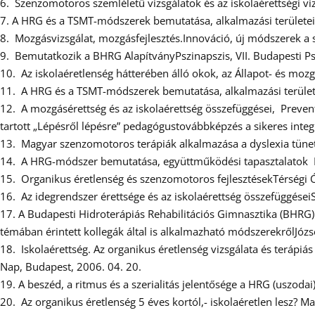
6. Szenzomotoros szemléletű vizsgálatok és az iskolaérettségi vi
7. A HRG és a TSMT-módszerek bemutatása, alkalmazási területei, 
8. Mozgásvizsgálat, mozgásfejlesztés.Innováció, új módszerek a s
9. Bemutatkozik a BHRG AlapítványPszinapszis, VII. Budapesti P
10. Az iskolaéretlenség hátterében álló okok, az Állapot- és mo
11. A HRG és a TSMT-módszerek bemutatása, alkalmazási területei
12. A mozgásérettség és az iskolaérettség összefüggései, Preve
tartott „Lépésről lépésre” pedagógustovábbképzés a sikeres inte
13. Magyar szenzomotoros terápiák alkalmazása a dyslexia tüne
14. A HRG-módszer bemutatása, együttműködési tapasztalatok Nyi
15. Organikus éretlenség és szenzomotoros fejlesztésekTérségi
16. Az idegrendszer érettsége és az iskolaérettség összefüggése
17. A Budapesti Hidroterápiás Rehabilitációs Gimnasztika (BHRG)
témában érintett kollegák által is alkalmazható módszerekrőlJó
18. Iskolaérettség. Az organikus éretlenség vizsgálata és terápi
Nap, Budapest, 2006. 04. 20.
19. A beszéd, a ritmus és a szerialitás jelentősége a HRG (uszoda
20. Az organikus éretlenség 5 éves kortól,- iskolaéretlen lesz? 