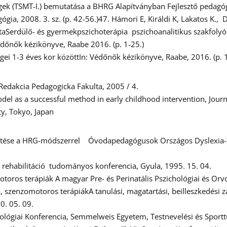
k (TSMT-I.) bemutatása a BHRG Alapítványban Fejlesztő pedagógia, 
ia, 2008. 3. sz. (p. 42-56.)47. Hámori E, Királdi K, Lakatos K.,
erdülő- és gyermekpszichoterápia pszichoanalitikus szakfolyóirat
Védőnők kézikönyve, Raabe 2016. (p. 1-25.)
őségei 1-3 éves kor közöttIn: Védőnők kézikönyve, Raabe, 2016. (p. 
 Redakcia Pedagogicka Fakulta, 2005 / 4.
el as a successful method in early childhood intervention, Journa
y, Tokyo, Japan
esztése a HRG-módszerrel Óvodapedagógusok Országos Dyslexia-p
 rehabilitáció tudományos konferencia, Gyula, 1995. 15. 04.
omotoros terápiák A magyar Pre- és Perinatális Pszichológiai és O
 szenzomotoros terápiákA tanulási, magatartási, beilleszkedési za
0. 05. 09.
iológiai Konferencia, Semmelweis Egyetem, Testnevelési és Spor