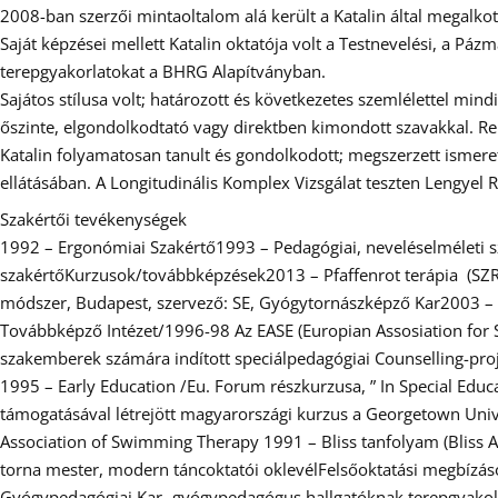
2008-ban szerzői mintaoltalom alá került a Katalin által megalko
Saját képzései mellett Katalin oktatója volt a Testnevelési, a P
terepgyakorlatokat a BHRG Alapítványban.
Sajátos stílusa volt; határozott és következetes szemlélettel mind
őszinte, elgondolkodtató vagy direktben kimondott szavakkal. Ren
Katalin folyamatosan tanult és gondolkodott; megszerzett ismere
ellátásában. A Longitudinális Komplex Vizsgálat teszten Lengyel R
Szakértői tevékenységek
1992 – Ergonómiai Szakértő1993 – Pedagógiai, neveléselméleti
szakértőKurzusok/továbbképzések2013 – Pfaffenrot terápia (SZRT)2
módszer, Budapest, szervező: SE, Gyógytornászképző Kar2003 – 
Továbbképző Intézet/1996-98 Az EASE (Europian Assosiation for S
szakemberek számára indított speciálpedagógiai Counselling-pro
1995 – Early Education /Eu. Forum részkurzusa, ” In Special Edu
támogatásával létrejött magyarországi kurzus a Georgetown Univ
Association of Swimming Therapy 1991 – Bliss tanfolyam (Bliss A
torna mester, modern táncoktatói oklevél​Felsőoktatási megbíz
Gyógypedagógiai Kar- gyógypedagógus hallgatóknak terepgyakola