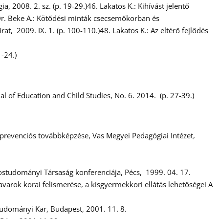
2008. 2. sz. (p. 19-29.)46. Lakatos K.: Kihívást jelentő
 Dr. Beke A.: Kötődési minták csecsemőkorban és
, 2009. IX. 1. (p. 100-110.)48. Lakatos K.: Az eltérő fejlődés
1-24.)
l of Education and Child Studies, No. 6. 2014. (p. 27-39.)
revenciós továbbképzése, Vas Megyei Pedagógiai Intézet,
rvostudományi Társaság konferenciája, Pécs, 1999. 04. 17.
varok korai felismerése, a kisgyermekkori ellátás lehetőségei A
ttudományi Kar, Budapest, 2001. 11. 8.