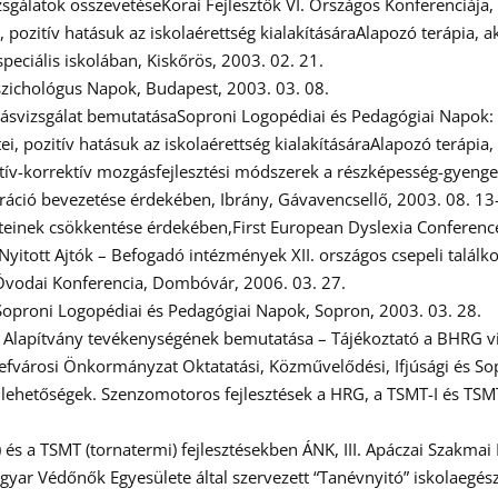
zsgálatok összevetéseKorai Fejlesztők VI. Országos Konferenciája
pozitív hatásuk az iskolaérettség kialakításáraAlapozó terápia, 
peciális iskolában, Kiskőrös, 2003. 02. 21.
szichológus Napok, Budapest, 2003. 03. 08.
zgásvizsgálat bemutatásaSoproni Logopédiai és Pedagógiai Napok:
, pozitív hatásuk az iskolaérettség kialakításáraAlapozó terápia
ntív-korrektív mozgásfejlesztési módszerek a részképesség-gyeng
gráció bevezetése érdekében, Ibrány, Gávavencsellő, 2003. 08. 13
teinek csökkentése érdekében,First European Dyslexia Conferenc
tott Ajtók – Befogadó intézmények XII. országos csepeli találk
 Óvodai Konferencia, Dombóvár, 2006. 03. 27.
iSoproni Logopédiai és Pedagógiai Napok, Sopron, 2003. 03. 28.
 Alapítvány tevékenységének bemutatása – Tájékoztató a BHRG vizs
zsefvárosi Önkormányzat Oktatatási, Közművelődési, Ifjúsági és 
ás lehetőségek. Szenzomotoros fejlesztések a HRG, a TSMT-I és TSM
i) és a TSMT (tornatermi) fejlesztésekben ÁNK, III. Apáczai Szakm
Magyar Védőnők Egyesülete által szervezett “Tanévnyitó” iskolaegé