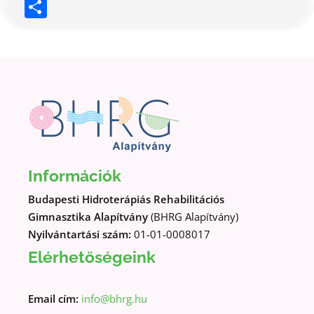
Link
Ossza
meg
Információk
Budapesti Hidroterápiás Rehabilitációs
Gimnasztika Alapítvány
(BHRG Alapítvány)
Nyilvántartási szám:
01-01-0008017
Elérhetőségeink
Email cím:
info@bhrg.hu