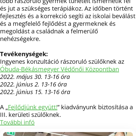
több rászoruló gyermek tüneteit ismerhetik fel
és jut a szükséges terápiákoz. Az időben történt
fejlesztés és a korrekció segíti az iskolai beválást
és a megfelelő fejlődést a gyermeknek és
megoldást a családnak a felmerülő
nehézségekre.
Tevékenységek:
Ingyenes konzultáció rászoruló szülőknek az
Óbuda-Békásmegyer Védőnői Központban
2022. május 30. 13-16 óra
2022. június 2. 13-16 óra
2022. június 15. 13-16 óra
A „
Fejlődjünk együtt!
” kiadványunk biztosítása a
III. kerületi szülőknek.
További infó