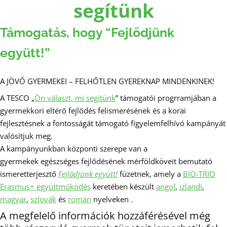
segítünk
Támogatás, hogy “Fejlődjünk
együtt!”
A JÖVŐ GYERMEKEI – FELHŐTLEN GYEREKNAP MINDENKINEK!
A TESCO „
Ön választ, mi segítünk
” támogatói progrramjában a
gyermekkori eltérő fejlődés felismerésének és a korai
fejlesztésnek a fontosságát támogató figyelemfelhívó kampányát
valósítjuk meg.
A kampányunkban központi szerepe van a
gyermekek egészséges fejlődésének mérföldköveit bemutató
ismeretterjesztő
Fejlődjünk együtt!
füzetnek, amely a
BIO-TRIO
Erasmus+ együttműködés
keretében készült
angol
,
izlandi
,
magyar
,
szlovák
és
román
nyelveken .
A megfelelő információk hozzáférésével még