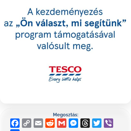
Megosztás:
Facebook
Copy
Email
Reddit
Gmail
Messenger
Threads
Twitte
Vib