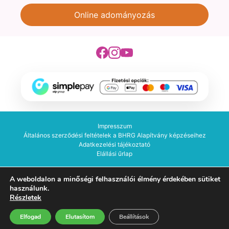
Online adományozás
Impresszum
Általános szerződési feltételek a BHRG Alapítvány képzéseihez
Adatkezelési tájékoztató
Elállási űrlap
Budapesti Hidroterápiás Rehabilitációs Gimnasztika Alapítvány -
A weboldalon a minőségi felhasználói élmény érdekében sütiket
2026. Minden jog fenntartva!
használunk.
Készítette:
Részletek
Elfogad
Elutasítom
Beállítások