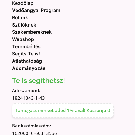
Kezdőlap
Védőangyal Program
Rólunk
Szülőknek
Szakembereknek
Webshop
Terembérlés
Segíts Te is!
Átláthatóság
Adományozás
Te is segíthetsz!
Adószámunk:
18241343-1-43
Támogass minket adód 1%-ával! Köszönjük!
Bankszámlaszám:
16200010-60313566