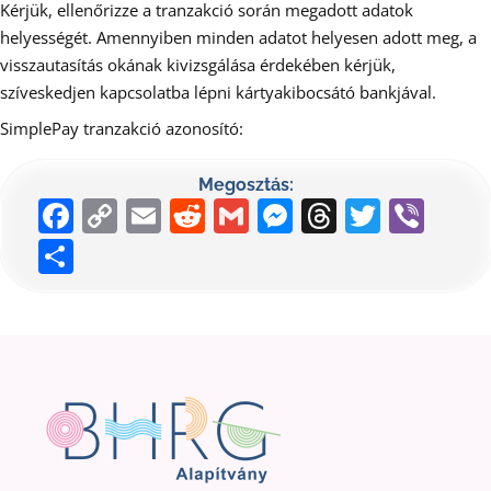
Kérjük, ellenőrizze a tranzakció során megadott adatok
helyességét. Amennyiben minden adatot helyesen adott meg, a
visszautasítás okának kivizsgálása érdekében kérjük,
szíveskedjen kapcsolatba lépni kártyakibocsátó bankjával.
SimplePay tranzakció azonosító:
Megosztás:
Facebook
Copy
Email
Reddit
Gmail
Messenger
Threads
Twitte
Vib
Link
Ossza
meg