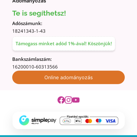
Adományozás
Te is segíthetsz!
Adószámunk:
18241343-1-43
Támogass minket adód 1%-ával! Köszönjük!
Bankszámlaszám:
16200010-60313566
Online adományozás