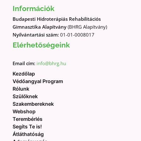
Információk
Budapesti Hidroterápiás Rehabilitációs
Gimnasztika Alapítvány
(BHRG Alapítvány)
Nyilvántartási szám:
01-01-0008017
Elérhetőségeink
Email cím:
info@bhrg.hu
Kezdőlap
Védőangyal Program
Rólunk
Szülőknek
Szakembereknek
Webshop
Terembérlés
Segíts Te is!
Átláthatóság