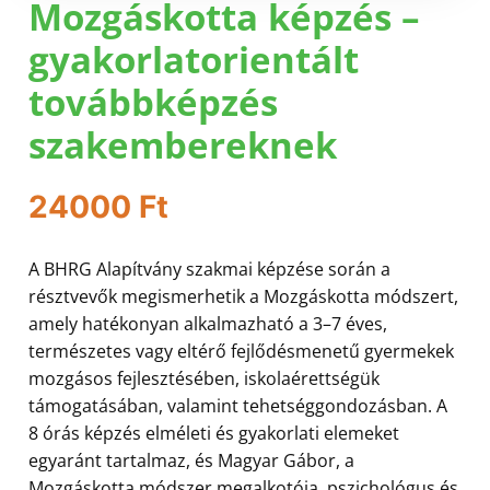
Mozgáskotta képzés –
gyakorlatorientált
továbbképzés
szakembereknek
24000
Ft
A BHRG Alapítvány szakmai képzése során a
résztvevők megismerhetik a Mozgáskotta módszert,
amely hatékonyan alkalmazható a 3–7 éves,
természetes vagy eltérő fejlődésmenetű gyermekek
mozgásos fejlesztésében, iskolaérettségük
támogatásában, valamint tehetséggondozásban. A
8 órás képzés elméleti és gyakorlati elemeket
egyaránt tartalmaz, és Magyar Gábor, a
Mozgáskotta módszer megalkotója, pszichológus és