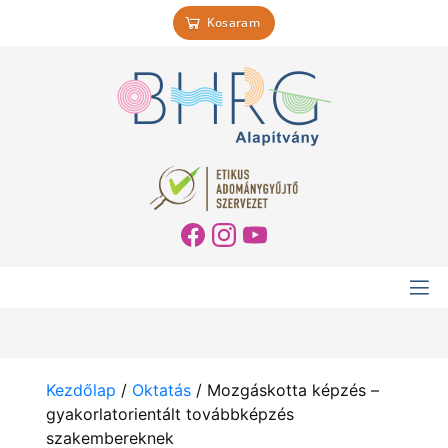
Kosaram
Kezdőlap
/
Oktatás
/ Mozgáskotta képzés –
gyakorlatorientált továbbképzés
szakembereknek