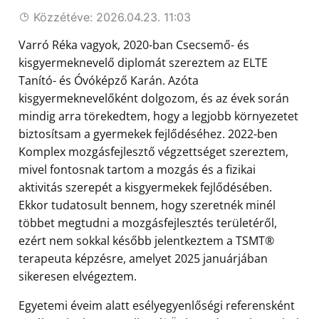
Közzétéve: 2026.04.23. 11:03
Varró Réka vagyok, 2020-ban Csecsemő- és
kisgyermeknevelő diplomát szereztem az ELTE
Tanító- és Óvóképző Karán. Azóta
kisgyermeknevelőként dolgozom, és az évek során
mindig arra törekedtem, hogy a legjobb környezetet
biztosítsam a gyermekek fejlődéséhez. 2022-ben
Komplex mozgásfejlesztő végzettséget szereztem,
mivel fontosnak tartom a mozgás és a fizikai
aktivitás szerepét a kisgyermekek fejlődésében.
Ekkor tudatosult bennem, hogy szeretnék minél
többet megtudni a mozgásfejlesztés területéről,
ezért nem sokkal később jelentkeztem a TSMT
®
terapeuta képzésre, amelyet 2025 januárjában
sikeresen elvégeztem.
Egyetemi éveim alatt esélyegyenlőségi referensként