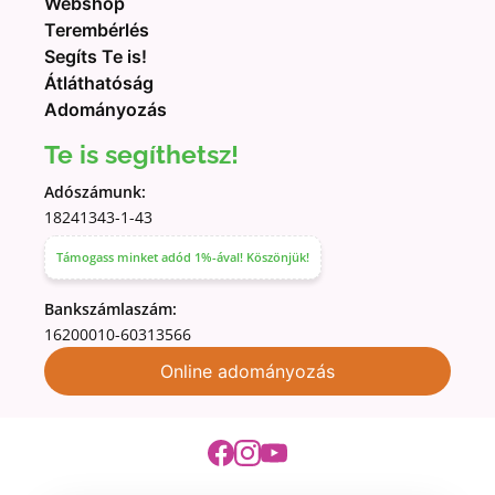
Webshop
Terembérlés
Segíts Te is!
Átláthatóság
Adományozás
Te is segíthetsz!
Adószámunk:
18241343-1-43
Támogass minket adód 1%-ával! Köszönjük!
Bankszámlaszám:
16200010-60313566
Online adományozás