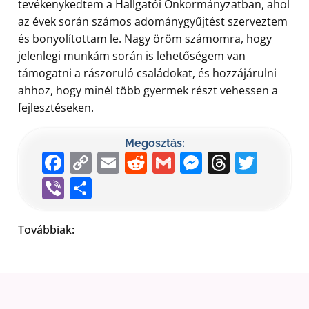
tevékenykedtem a Hallgatói Önkormányzatban, ahol
az évek során számos adománygyűjtést szerveztem
és bonyolítottam le. Nagy öröm számomra, hogy
jelenlegi munkám során is lehetőségem van
támogatni a rászoruló családokat, és hozzájárulni
ahhoz, hogy minél több gyermek részt vehessen a
fejlesztéseken.
Megosztás:
Facebook
Copy
Email
Reddit
Gmail
Messenge
Thread
Twit
Link
Viber
Ossza
meg
Továbbiak: