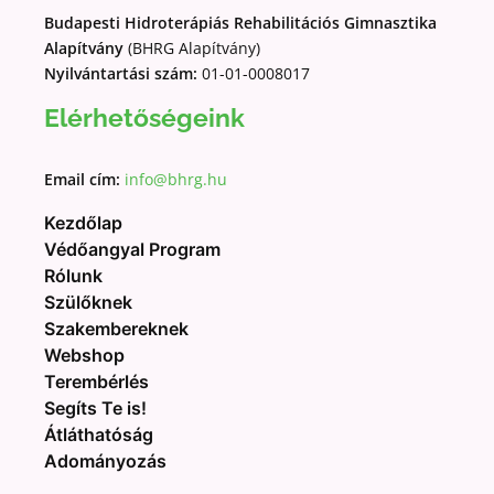
Budapesti Hidroterápiás Rehabilitációs Gimnasztika
Alapítvány
(BHRG Alapítvány)
Nyilvántartási szám:
01-01-0008017
Elérhetőségeink
Email cím:
info@bhrg.hu
Kezdőlap
Védőangyal Program
Rólunk
Szülőknek
Szakembereknek
Webshop
Terembérlés
Segíts Te is!
Átláthatóság
Adományozás