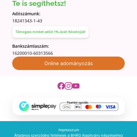
Te is segíthetsz!
Adószámunk:
18241343-1-43
Támogass minket adód 1%-ával! Köszönjük!
Bankszámlaszám:
16200010-60313566
Online adományozás
Impresszum
Általános szerződési feltételek a BHRG Alapítvány képzéseihez