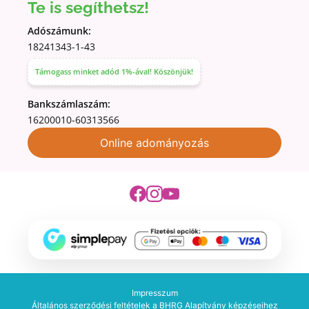
Te is segíthetsz!
Adószámunk:
18241343-1-43
Támogass minket adód 1%-ával! Köszönjük!
Bankszámlaszám:
16200010-60313566
Online adományozás
Impresszum
Általános szerződési feltételek a BHRG Alapítvány képzéseihez