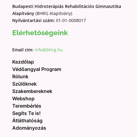
Budapesti Hidroterápiás Rehabilitációs Gimnasztika
Alapítvány
(BHRG Alapítvány)
Nyilvántartási szám:
01-01-0008017
Elérhetőségeink
Email cím:
info@bhrg.hu
Kezdőlap
Védőangyal Program
Rólunk
Szülőknek
Szakembereknek
Webshop
Terembérlés
Segíts Te is!
Átláthatóság
Adományozás