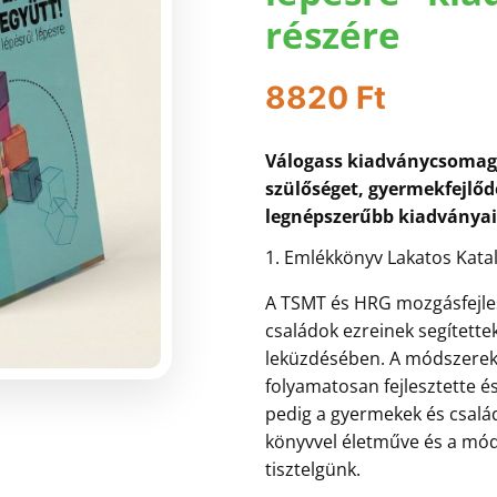
részére
8820
Ft
Válogass kiadványcsomagja
szülőséget, gyermekfejlőd
legnépszerűbb kiadványai
1. Emlékkönyv
Lakatos Katal
A TSMT és HRG mozgásfejle
családok ezreinek segítette
leküzdésében. A módszerek 
folyamatosan fejlesztette é
pedig a gyermekek és családo
könyvvel életműve és a mód
tisztelgünk.