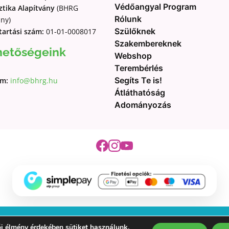
Védőangyal Program
Lépésről
tika Alapítvány
(BHRG
Rólunk
ány)
lépésre”
Szülőknek
tartási szám:
01-01-0008017
kiadvány
Szakembereknek
szülők
hetőségeink
Webshop
részére
Terembérlés
mennyiség
Segíts Te is!
ím:
info@bhrg.hu
Átláthatóság
Adományozás
ltalános szerződési feltételek a BHRG Alapítvány képzéseihez
Adatkezelési táj
i élmény érdekében sütiket használunk.