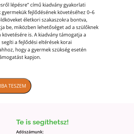
ésről lépésre” című kiadvány gyakorlati
ek gyermekük fejlődésének követéséhez 0–6
földköveket életkori szakaszokra bontva,
a be, miközben lehetőséget ad a szülőknek
követésére is. A kiadvány támogatja a
segíti a fejlődési eltérések korai
l ahhoz, hogy a gyermek szükség esetén
támogatást kapjon.
RBA TESZEM
Te is segíthetsz!
Adószámunk: