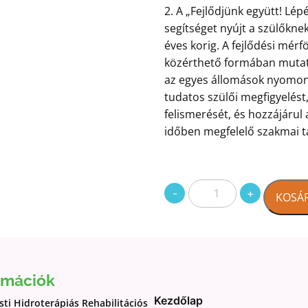
2. A „Fejlődjünk együtt! Lép
segítséget nyújt a szülőkn
éves korig. A fejlődési mér
közérthető formában mutatj
az egyes állomások nyomon 
tudatos szülői megfigyelést, 
felismerését, és hozzájáru
időben megfelelő szakmai 
Kiadványcsomag
-
+
KOSÁ
-
Lakatos
Katalin
emlékkönyv
+
rmációk
„Fejlődjünk
Kezdőlap
együtt!
ti Hidroterápiás Rehabilitációs