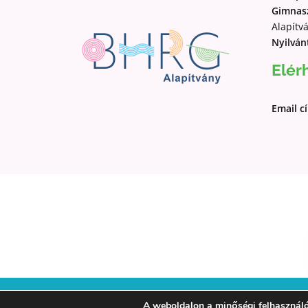
Gimnasz
Alapítv
Nyilván
Elér
Email c
Impresszum
Á
A weboldalon a minőségi felhasználó