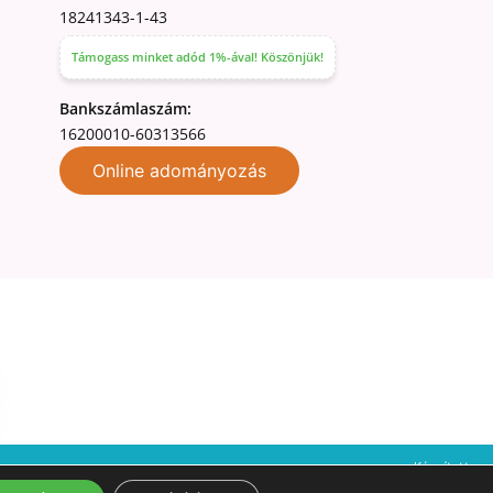
18241343-1-43
Támogass minket adód 1%-ával! Köszönjük!
Bankszámlaszám:
16200010-60313566
Online adományozás
Készítette:
ékoztató
Elállási űrlap