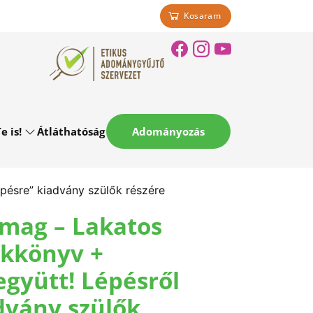
Kosaram
e is!
Átláthatóság
Adományozás
pésre” kiadvány szülők részére
mag – Lakatos
ékkönyv +
együtt! Lépésről
dvány szülők