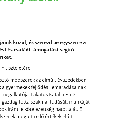
ink közül, és szerezd be egyszerre a
ést és családi támogatást segítő
nkat.
in
tiszteletére.
sztő módszerek az elmúlt évtizedekben
k a gyermekek fejlődési lemaradásainak
megalkotója, Lakatos Katalin PhD
s gazdagította szakmai tudását, munkáját
k iránti elkötelezettség hatotta át. E
szerek mögött rejlő értékek előtt