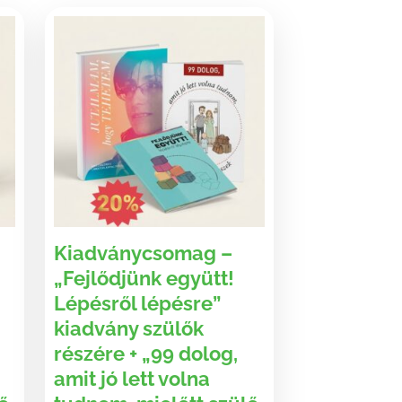
Kiadványcsomag –
„Fejlődjünk együtt!
Lépésről lépésre”
kiadvány szülők
részére + „99 dolog,
amit jó lett volna