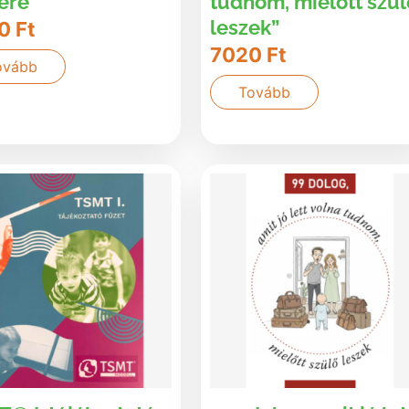
ére
tudnom, mielőtt szül
leszek”
20
Ft
7020
Ft
ovább
Tovább