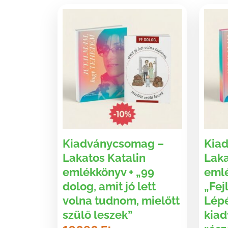
Kiadványcsomag –
Kia
Lakatos Katalin
Laka
emlékkönyv + „99
emlé
dolog, amit jó lett
„Fej
volna tudnom, mielőtt
Lépé
szülő leszek”
kiad