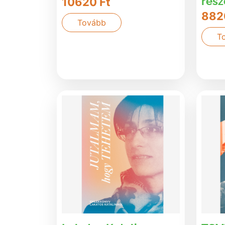
rész
10620
Ft
88
Tovább
T