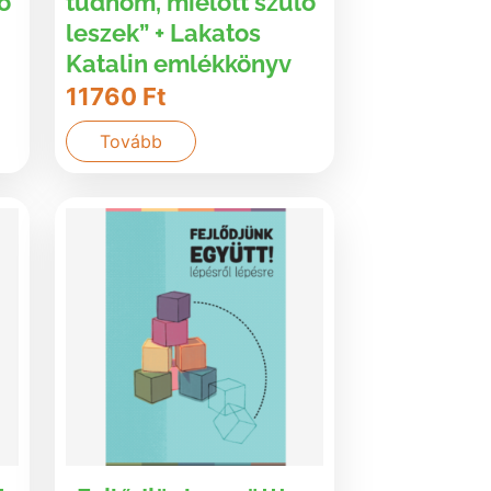
ő
tudnom, mielőtt szülő
leszek” + Lakatos
Katalin emlékkönyv
11760
Ft
Tovább