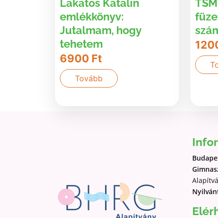
Lakatos Katalin
TSMT
emlékkönyv:
füze
Jutalmam, hogy
szá
tehetem
120
6900
Ft
T
Tovább
Info
Budapes
Gimnasz
Alapítv
Nyilván
Elér