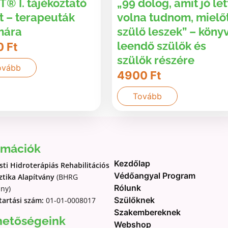
® I. tájékoztató
„99 dolog, amit jó let
t – terapeuták
volna tudnom, mielő
mára
szülő leszek” – köny
leendő szülők és
0
Ft
szülők részére
ovább
4900
Ft
Tovább
rmációk
Kezdőlap
ti Hidroterápiás Rehabilitációs
Védőangyal Program
tika Alapítvány
(BHRG
Rólunk
ány)
Szülőknek
tartási szám:
01-01-0008017
Szakembereknek
hetőségeink
Webshop