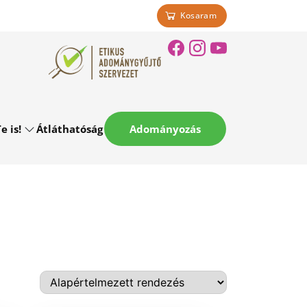
Kosaram
e is!
Átláthatóság
Adományozás