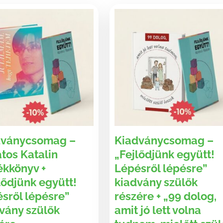
dványcsomag –
Kiadványcsomag –
tos Katalin
„Fejlődjünk együtt!
kkönyv +
Lépésről lépésre”
lődjünk együtt!
kiadvány szülők
sről lépésre”
részére + „99 dolog,
vány szülők
amit jó lett volna