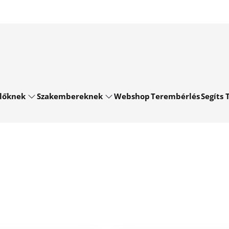
lőknek
Szakembereknek
Webshop
Terembérlés
Segíts T