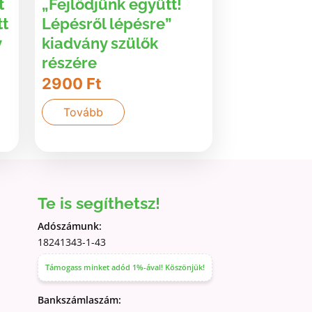
t
„Fejlődjünk együtt!
tt
Lépésről lépésre”
v
kiadvány szülők
részére
2900
Ft
Tovább
Te is segíthetsz!
Adószámunk:
18241343-1-43
Támogass minket adód 1%-ával! Köszönjük!
Bankszámlaszám: